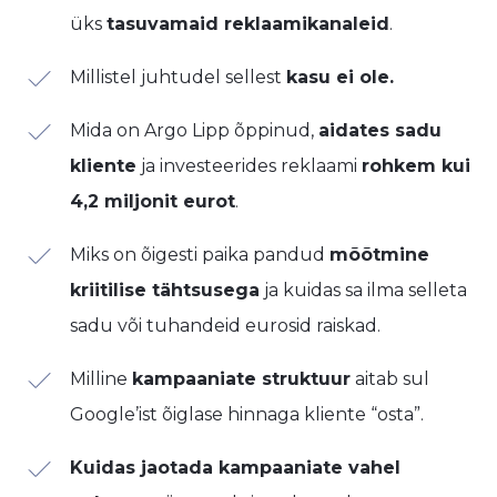
üks
tasuvamaid reklaamikanaleid
.
Millistel juhtudel sellest
kasu ei ole.
Mida on Argo Lipp õppinud,
aidates sadu
kliente
ja investeerides reklaami
rohkem kui
4,2 miljonit eurot
.
Miks on õigesti paika pandud
mõõtmine
kriitilise tähtsusega
ja kuidas sa ilma selleta
sadu või tuhandeid eurosid raiskad.
Milline
kampaaniate struktuur
aitab sul
Google’ist õiglase hinnaga kliente “osta”.
Kuidas jaotada kampaaniate vahel