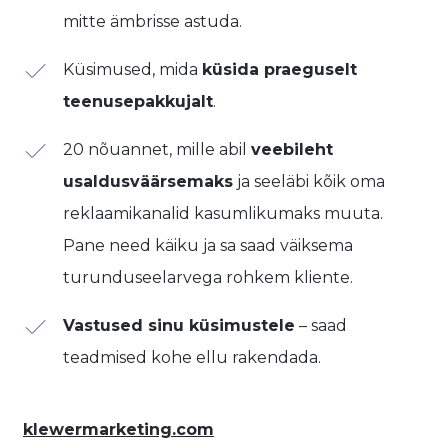
mitte ämbrisse astuda.
​Küsimused, mida
küsida praeguselt
teenusepakkujalt
.
​20 nõuannet, mille abil
veebileht
usaldusväärsemaks
ja seeläbi kõik oma
reklaamikanalid kasumlikumaks muuta.
Pane need käiku ja sa saad väiksema
turunduseelarvega rohkem kliente.
Vastused sinu küsimustele
– saad
teadmised kohe ellu rakendada.
klewermarketing.com