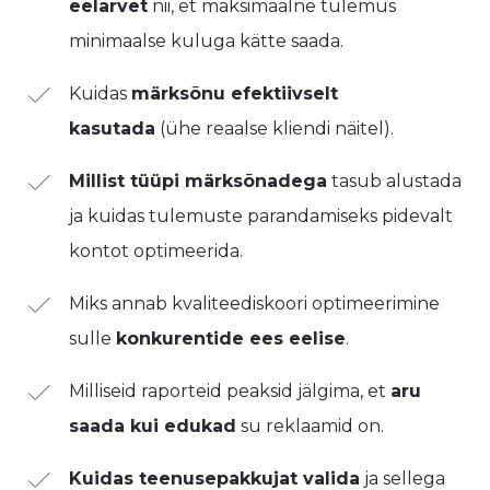
eelarvet
nii, et maksimaalne tulemus
minimaalse kuluga kätte saada.
​Kuidas
märksõnu efektiivselt
kasutada
(ühe reaalse kliendi näitel).
Millist tüüpi märksõnadega
tasub alustada
ja kuidas tulemuste parandamiseks pidevalt
kontot optimeerida.
​Miks annab kvaliteediskoori optimeerimine
sulle
konkurentide ees eelise
.
​Milliseid raporteid peaksid jälgima, et
aru
saada kui edukad
su reklaamid on.
Kuidas teenusepakkujat valida
ja sellega